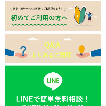
お電話やの場合、概算となりますが、LINEにて画像をお送
■お見積り金額より高くなるケース【一例】
○ステッチ補強や簡単な修理
約20日～30日
りいただきますと、より詳しいお見積もり仕上がり感や工
お電話対応時間：10:00～19：00
・無料診断にて、シミや汚れの修復をお問合せいただきま
程のご案内が可能です。
定休日：日曜・祝日
※お急ぎの場合、状態や構造で対応が出来ない場合がござ
したが、実際に見てみると、糸のホツレがある場合。
います。
・画像で頂いた以外にも劣化が見られた場合。
下記フォームよりお気軽にお問合せ下さいませ。
あくまでこちらの日数は目安となりますので、予めお問合
・画像で見るより劣化が激しく、画像診断と工程が変わる
せにてご確認くださいませ。
場合。
※画像は、沢山お送りいただいても問題ございません。