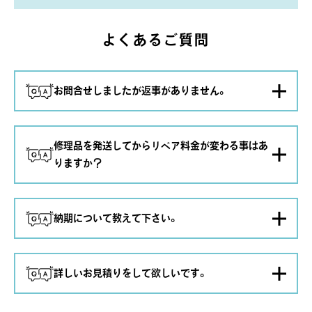
よくあるご質問
お問合せしましたが返事がありません。
お問合せを頂いた後、基本的に遅くとも翌営業日もしく
修理品を発送してからリペア料金が変わる事はあ
は、翌々営業日にはお返事をさせていただいております。
りますか？
返事が無い場合、セキュリティーの設定で受信されない
か、迷惑フォルダーに振り分けされている場合がございま
す。
無料診断の内容から、お見積りをさせていただいておりま
もしくは、登録いただいたメールアドレスが間違えている
納期について教えて下さい。
すが、料金が変わる可能性がある場合は、 その都度、想定
可能性がございます。
して、ご案内させていただいております。
3営業日を過ぎても返事が来ない場合は、お手数ですが、ご
明確なお見積の場合、変動するケースはございません。
○色褪せやしみなどのメンテナンス
約40日～45日
一報ください。
変動する場合は、明確な理由を添えて、ご案内させていた
詳しいお見積りをして欲しいです。
○制作交換(ハンドル交換など)
約30日～35日
だいております。
○内側張替え
約30日～40日
※年末年始・休日など連休中は除かせていただきます。
○ファスナー交換修理
約20日～30日