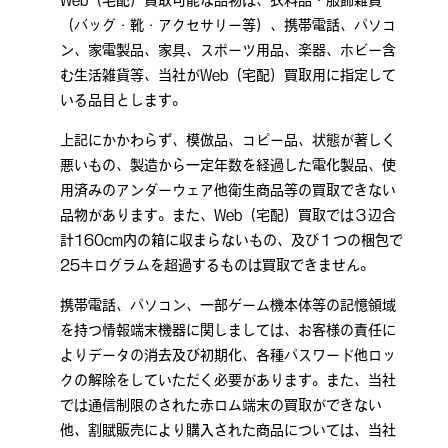
Web（宅配）買取可能な品物は、衣料品・服飾雑貨
（バッグ・靴・アクセサリー等）、携帯電話、パソコ
ン、家電製品、家具、スポーツ用品、楽器、ホビー含
む生活雑貨等、当社がWeb（宅配）買取用に指定して
いる品目とします。
上記にかかわらず、模倣品、コピー品、状態が著しく
悪いもの、製造から一定年数を経過した電化製品、使
用済みのアンダーウェア他衛生商品等の買取できない
品物があります。また、Web（宅配）買取では３辺合
計160cm内の箱に収まらないもの、及び１つの梱包で
25キログラムを超過するものは買取できません。
携帯電話、パソコン、一部ゲーム機本体等の記憶領域
を持つ情報端末機器に関しましては、お客様の責任に
よりデータの消去及び初期化、各種パスワード他ロッ
クの解除をしていただく必要があります。また、当社
では通信制限のされた赤ロム端末の買取ができない
他、割賦販売により購入された商品については、当社