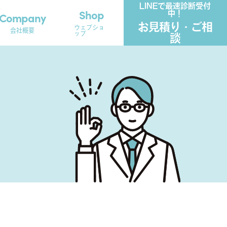
LINEで最速診断受付
Shop
Company
中！
お見積り・ご相
ウェブショ
会社概要
ップ
談