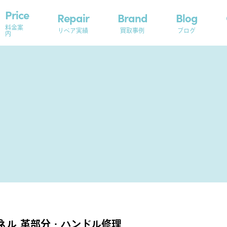
Price
Repair
Brand
Blog
料金案
リペア実績
買取事例
ブログ
内
ネル 革部分・ハンドル修理